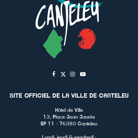
Lien
Lien
Lien
Lien
vers
vers
vers
vers
le
le
le
la
SITE OFFICIEL DE LA VILLE DE CANTELEU
compte
compte
compte
chaîne
Facebook
Twitter
Instagram
Youtube
Hôtel de Ville
13, Place Jean Jaurès
BP 11 - 76380 Canteleu
Lundi, jeudi & vendredi :