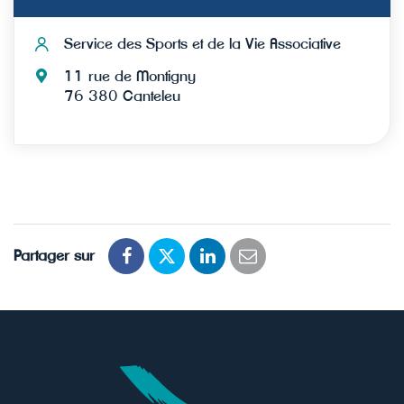
Service des Sports et de la Vie Associative
11 rue de Montigny
76 380 Canteleu
Partager sur
Partager
Partager
Partager
Partager
sur
sur
sur
par
Facebook
Twitter
LinkedIn
email