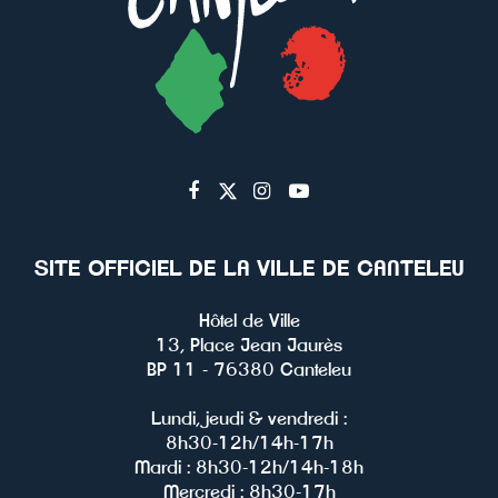
Lien
Lien
Lien
Lien
vers
vers
vers
vers
le
le
le
la
SITE OFFICIEL DE LA VILLE DE CANTELEU
compte
compte
compte
chaîne
Facebook
Twitter
Instagram
Youtube
Hôtel de Ville
13, Place Jean Jaurès
BP 11 - 76380 Canteleu
Lundi, jeudi & vendredi :
8h30-12h/14h-17h
Mardi : 8h30-12h/14h-18h
Mercredi : 8h30-17h