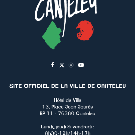
Lien
Lien
Lien
Lien
vers
vers
vers
vers
le
le
le
la
SITE OFFICIEL DE LA VILLE DE CANTELEU
compte
compte
compte
chaîne
Facebook
Twitter
Instagram
Youtube
Hôtel de Ville
13, Place Jean Jaurès
BP 11 - 76380 Canteleu
Lundi, jeudi & vendredi :
8h30-12h/14h-17h