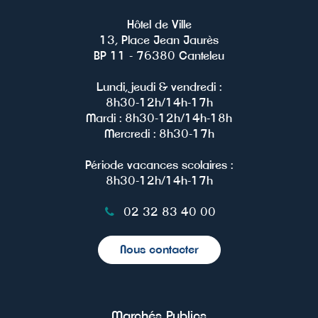
compte
compte
compte
chaîne
Facebook
Twitter
Instagram
Youtube
Hôtel de Ville
13, Place Jean Jaurès
BP 11 - 76380 Canteleu
Lundi, jeudi & vendredi :
8h30-12h/14h-17h
Mardi : 8h30-12h/14h-18h
Mercredi : 8h30-17h
Période vacances scolaires :
8h30-12h/14h-17h
02 32 83 40 00
Nous contacter
Marchés Publics