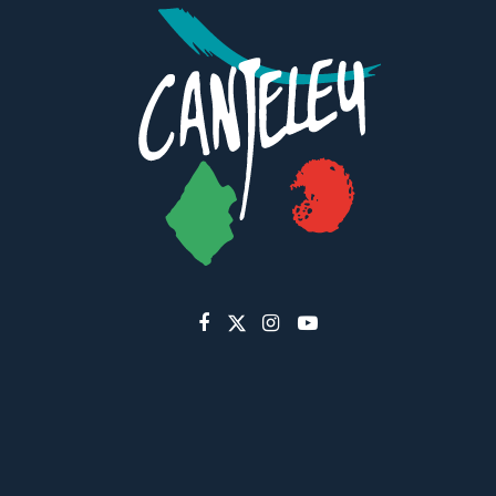
Lien
Lien
Lien
Lien
vers
vers
vers
vers
le
le
le
la
compte
compte
compte
chaîne
Facebook
Twitter
Instagram
Youtube