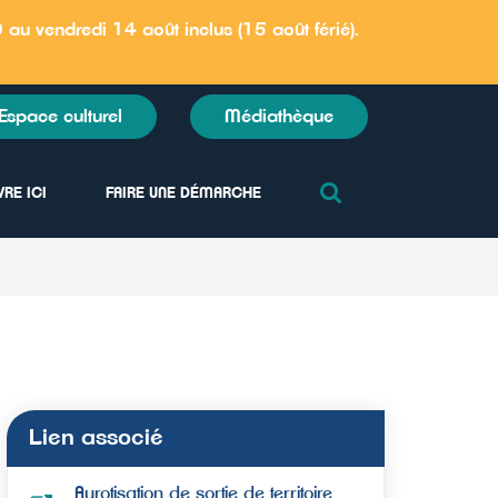
au vendredi 14 août inclus (15 août férié)
.
Espace culturel
Médiathèque
RECHERCHE
VRE ICI
FAIRE UNE DÉMARCHE
FERMER
Lien associé
Aurotisation de sortie de territoire