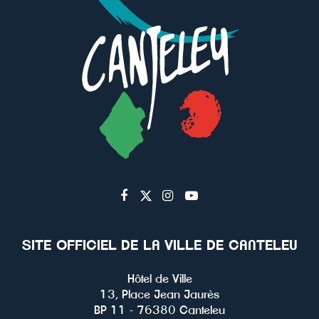
Lien
Lien
Lien
Lien
vers
vers
vers
vers
le
le
le
la
SITE OFFICIEL DE LA VILLE DE CANTELEU
compte
compte
compte
chaîne
Facebook
Twitter
Instagram
Youtube
Hôtel de Ville
13, Place Jean Jaurès
BP 11 - 76380 Canteleu