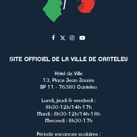
Lien
Lien
Lien
Lien
vers
vers
vers
vers
le
le
le
la
SITE OFFICIEL DE LA VILLE DE CANTELEU
compte
compte
compte
chaîne
Facebook
Twitter
Instagram
Youtube
Hôtel de Ville
13, Place Jean Jaurès
BP 11 - 76380 Canteleu
Lundi, jeudi & vendredi :
8h30-12h/14h-17h
Mardi : 8h30-12h/14h-18h
Mercredi : 8h30-17h
Période vacances scolaires :