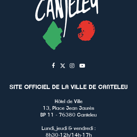
Lien
Lien
Lien
Lien
vers
vers
vers
vers
le
le
le
la
SITE OFFICIEL DE LA VILLE DE CANTELEU
compte
compte
compte
chaîne
Facebook
Twitter
Instagram
Youtube
Hôtel de Ville
13, Place Jean Jaurès
BP 11 - 76380 Canteleu
Lundi, jeudi & vendredi :
8h30-12h/14h-17h