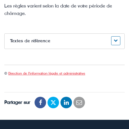
Les règles varient selon la date de votre période de
chômage.
Textes de référence
©
Direction de l'information légale et administrative
Partager sur
Partager
Partager
Partager
Partager
sur
sur
sur
par
Facebook
Twitter
LinkedIn
email