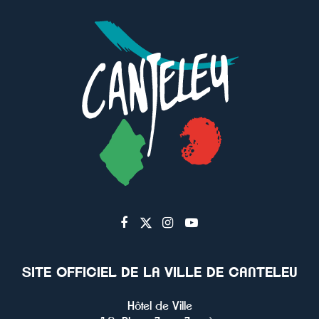
Lien
Lien
Lien
Lien
vers
vers
vers
vers
le
le
le
la
SITE OFFICIEL DE LA VILLE DE CANTELEU
compte
compte
compte
chaîne
Facebook
Twitter
Instagram
Youtube
Hôtel de Ville