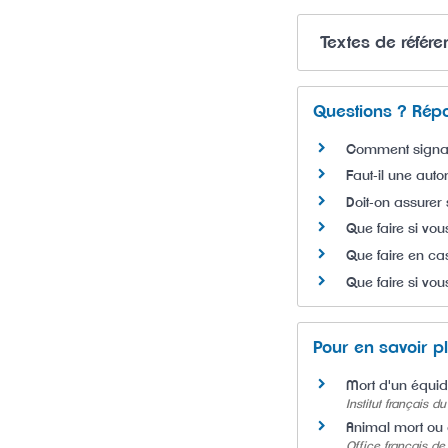
Textes de référ
Questions ? Rép
Comment signale
Faut-il une aut
Doit-on assure
Que faire si vo
Que faire en ca
Que faire si vou
Pour en savoir p
Mort d'un équi
Institut français du
Animal mort ou e
Office français de 