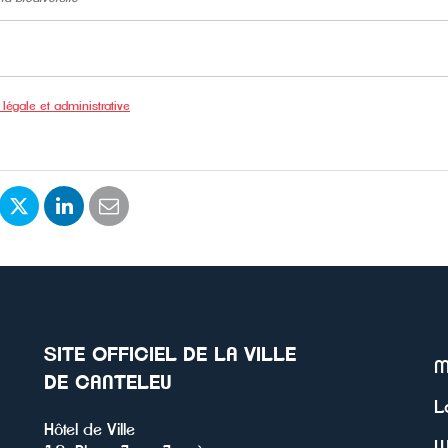
 légale et administrative
rtager
Partager
Partager
Partager
r
sur
sur
par
cebook
Twitter
LinkedIn
email
SITE OFFICIEL DE LA VILLE
M
DE CANTELEU
L
Hôtel de Ville
W