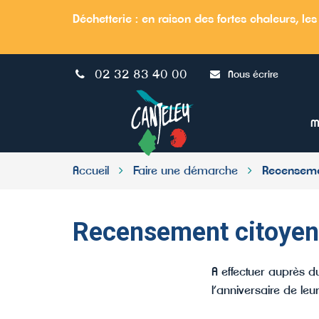
Gestion des traceurs
Déchetterie :
en raison des fortes chaleurs
, l
es
02 32 83 40 00
Nous écrire
Site
officiel
de
M
la
Ville
de
Accueil
Faire une démarche
Recenseme
Canteleu
Recensement citoyen
A effectuer auprès d
l’anniversaire de leu