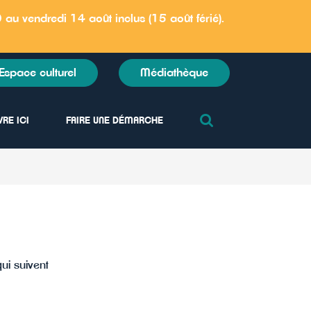
au vendredi 14 août inclus (15 août férié)
.
Espace culturel
Médiathèque
RECHERCHE
VRE ICI
FAIRE UNE DÉMARCHE
FERMER
ui suivent