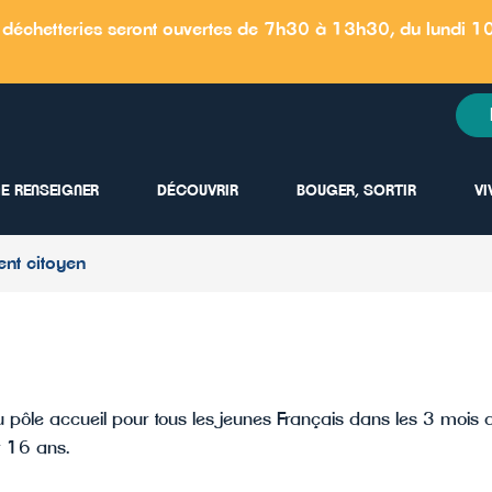
 déchetteries seront ouvertes de 7h30 à 13h30, du lundi 10 
E RENSEIGNER
DÉCOUVRIR
BOUGER, SORTIR
VI
nt citoyen
u pôle accueil pour tous les jeunes Français dans les 3 mois q
r 16 ans.