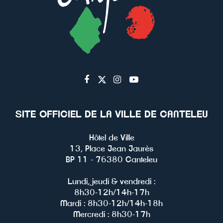
Lien
Lien
Lien
Lien
vers
vers
vers
vers
le
le
le
la
SITE OFFICIEL DE LA VILLE DE CANTELEU
compte
compte
compte
chaîne
Facebook
Twitter
Instagram
Youtube
Hôtel de Ville
13, Place Jean Jaurès
BP 11 - 76380 Canteleu
Lundi, jeudi & vendredi :
8h30-12h/14h-17h
Mardi : 8h30-12h/14h-18h
Mercredi : 8h30-17h