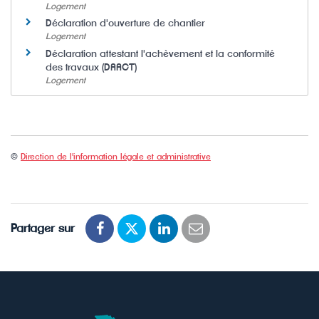
Logement
Déclaration d'ouverture de chantier
Logement
Déclaration attestant l'achèvement et la conformité
des travaux (DAACT)
Logement
©
Direction de l'information légale et administrative
Partager sur
Partager
Partager
Partager
Partager
sur
sur
sur
par
Facebook
Twitter
LinkedIn
email