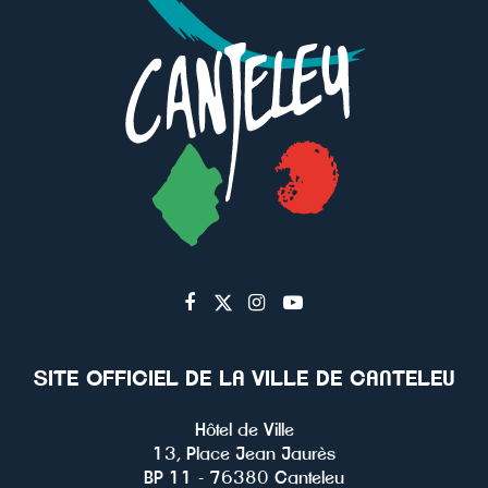
Lien
Lien
Lien
Lien
vers
vers
vers
vers
le
le
le
la
SITE OFFICIEL DE LA VILLE DE CANTELEU
compte
compte
compte
chaîne
Facebook
Twitter
Instagram
Youtube
Hôtel de Ville
13, Place Jean Jaurès
BP 11 - 76380 Canteleu