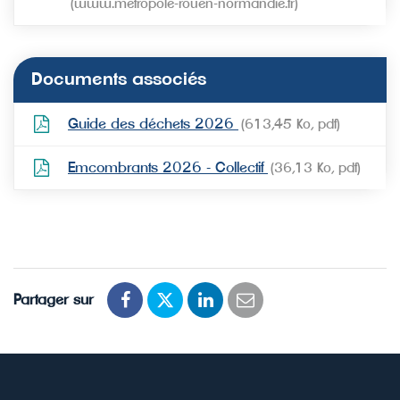
www.metropole-rouen-normandie.fr
Documents associés
Guide des déchets 2026
613,45
Ko
, pdf
Emcombrants 2026 - Collectif
36,13
Ko
, pdf
Partager sur
Partager
Partager
Partager
Partager
sur
sur
sur
par
Facebook
Twitter
LinkedIn
email