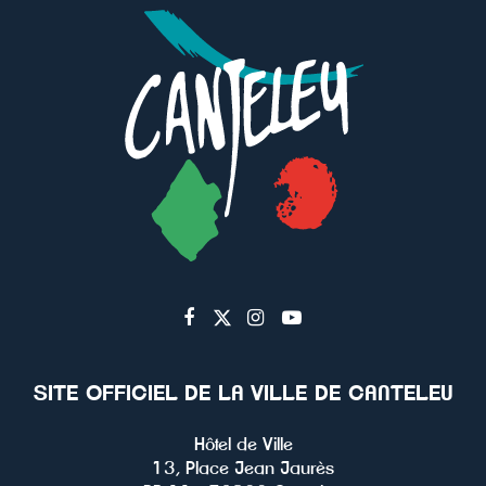
Lien
Lien
Lien
Lien
vers
vers
vers
vers
le
le
le
la
SITE OFFICIEL DE LA VILLE DE CANTELEU
compte
compte
compte
chaîne
Facebook
Twitter
Instagram
Youtube
Hôtel de Ville
13, Place Jean Jaurès