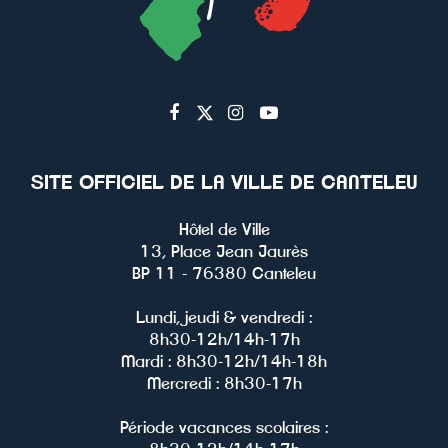
Lien
Lien
Lien
Lien
vers
vers
vers
vers
le
le
le
la
SITE OFFICIEL DE LA VILLE DE CANTELEU
compte
compte
compte
chaîne
Facebook
Twitter
Instagram
Youtube
Hôtel de Ville
13, Place Jean Jaurès
BP 11 - 76380 Canteleu
Lundi, jeudi & vendredi :
8h30-12h/14h-17h
Mardi : 8h30-12h/14h-18h
Mercredi : 8h30-17h
Période vacances scolaires :