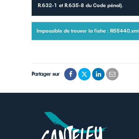
R.632-1 et R.635-8 du Code pénal).
Impossible de trouver la fiche : R55440.xm
Partager sur
Partager
Partager
Partager
Partager
sur
sur
sur
par
Facebook
Twitter
LinkedIn
email