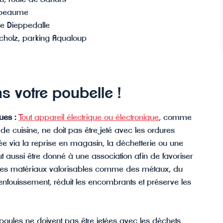
apeaume
de Dieppedalle
cholz, parking Aqualoup
s votre poubelle !
ques :
Tout appareil électrique ou électronique
, comme
de cuisine, ne doit pas être jeté avec les ordures
 via la reprise en magasin, la déchetterie ou une
peut aussi être donné à une association afin de favoriser
 des matériaux valorisables comme des métaux, du
l’enfouissement, réduit les encombrants et préserve les
poules ne doivent pas être jetées avec les déchets