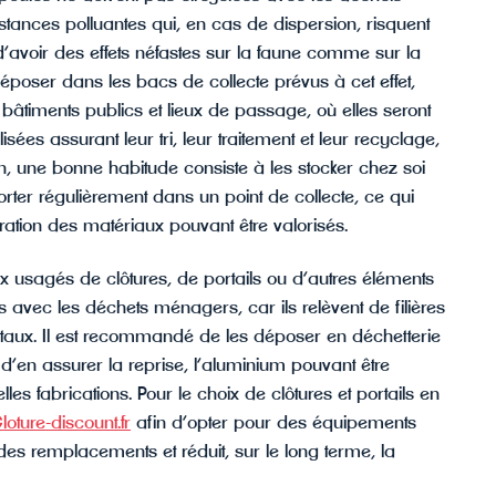
stances polluantes qui, en cas de dispersion, risquent
d’avoir des effets néfastes sur la faune comme sur la
déposer dans les bacs de collecte prévus à cet effet,
timents publics et lieux de passage, où elles seront
sées assurant leur tri, leur traitement et leur recyclage,
n, une bonne habitude consiste à les stocker chez soi
rter régulièrement dans un point de collecte, ce qui
upération des matériaux pouvant être valorisés.
 usagés de clôtures, de portails ou d’autres éléments
 avec les déchets ménagers, car ils relèvent de filières
taux. Il est recommandé de les déposer en déchetterie
d’en assurer la reprise, l’aluminium pouvant être
es fabrications. Pour le choix de clôtures et portails en
loture-discount.fr
afin d’opter pour des équipements
 des remplacements et réduit, sur le long terme, la