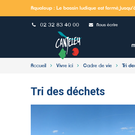
Gestion des traceurs
Aqualoup
: Le bassin ludique est fermé jusqu’
02 32 83 40 00
Nous écrire
Site
officiel
de
M
la
Ville
de
Accueil
Vivre ici
Cadre de vie
Tri d
Canteleu
Tri des déchets