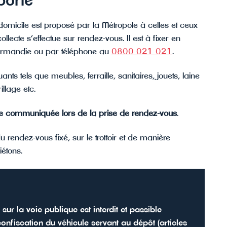
porte
icile est proposé par la Métropole à celles et ceux
lecte s’effectue sur rendez-vous. Il est à fixer en
 Normandie ou par téléphone au
0800 021 021
.
ts tels que meubles, ferraille, sanitaires, jouets, laine
illage etc.
être communiquée lors de la prise de rendez-vous
.
du rendez-vous fixé, sur le trottoir et de manière
étons.
ur la voie publique est interdit et passible
nfiscation du véhicule servant au dépôt (articles