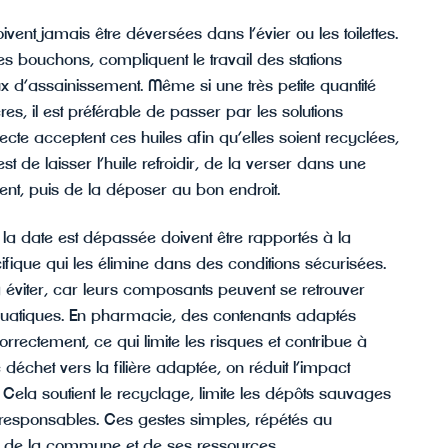
vent jamais être déversées dans l’évier ou les toilettes.
nt les bouchons, compliquent le travail des stations
d’assainissement. Même si une très petite quantité
es, il est préférable de passer par les solutions
ecte acceptent ces huiles afin qu’elles soient recyclées,
 de laisser l’huile refroidir, de la verser dans une
ient, puis de la déposer au bon endroit.
a date est dépassée doivent être rapportés à la
cifique qui les élimine dans des conditions sécurisées.
 à éviter, car leurs composants peuvent se retrouver
aquatiques. En pharmacie, des contenants adaptés
orrectement, ce qui limite les risques et contribue à
 déchet vers la filière adaptée, on réduit l’impact
 Cela soutient le recyclage, limite les dépôts sauvages
s responsables. Ces gestes simples, répétés au
ion de la commune et de ses ressources