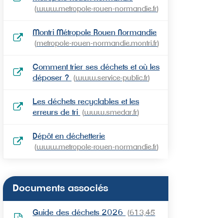
www.metropole-rouen-normandie.fr
Montri Métropole Rouen Normandie
metropole-rouen-normandie.montri.fr
Comment trier ses déchets et où les
déposer ?
www.service-public.fr
Les déchets recyclables et les
erreurs de tri
www.smedar.fr
Dépôt en déchetterie
www.metropole-rouen-normandie.fr
Documents associés
Guide des déchets 2026
613,45