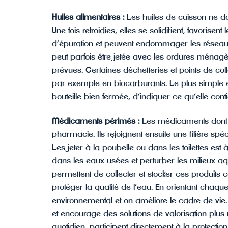
Huiles alimentaires :
Les huiles de cuisson ne doi
Une fois refroidies, elles se solidifient, favorise
d’épuration et peuvent endommager les réseaux 
peut parfois être jetée avec les ordures ménagèr
prévues. Certaines déchetteries et points de coll
par exemple en biocarburants. Le plus simple est
bouteille bien fermée, d’indiquer ce qu’elle cont
Médicaments périmés :
Les médicaments dont l
pharmacie. Ils rejoignent ensuite une filière spé
Les jeter à la poubelle ou dans les toilettes est
dans les eaux usées et perturber les milieux 
permettent de collecter et stocker ces produits c
protéger la qualité de l’eau. En orientant chaque
environnemental et on améliore le cadre de vie.
et encourage des solutions de valorisation plu
quotidien, participent directement à la protect