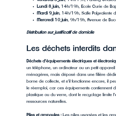
Lundi 8 juin,
14h/19h, Ecole Curie de B
Mardi 9 juin
, 14h/19h, Salle Polyvalente 
Mercredi 10 juin
, 9h/19h, Avenue de Buc
Distribution sur justificatif de domicile
Les déchets interdits dan
Déchets d’équipements électriques et électroni
un téléphone, un ordinateur ou un petit appareil 
ménagères, mais déposé dans une filière dédiée
borne de collecte, et s’il fonctionne encore, il 
le réemploi, car ces équipements contiennent
plastique ou du verre, dont le recyclage limite 
ressources naturelles.
Piles et ampoules :
Les piles usagées et les am