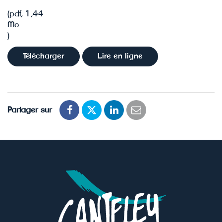
(pdf, 1,44
Mo
)
Télécharger
Lire en ligne
Partager sur
Partager
Partager
Partager
Partager
sur
sur
sur
par
Facebook
Twitter
LinkedIn
email