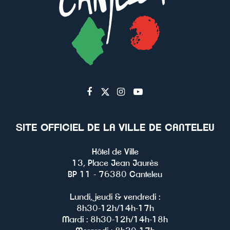
Lien
Lien
Lien
Lien
vers
vers
vers
vers
le
le
le
la
SITE OFFICIEL DE LA VILLE DE CANTELEU
compte
compte
compte
chaîne
Facebook
Twitter
Instagram
Youtube
Hôtel de Ville
13, Place Jean Jaurès
BP 11 - 76380 Canteleu
Lundi, jeudi & vendredi :
8h30-12h/14h-17h
Mardi : 8h30-12h/14h-18h